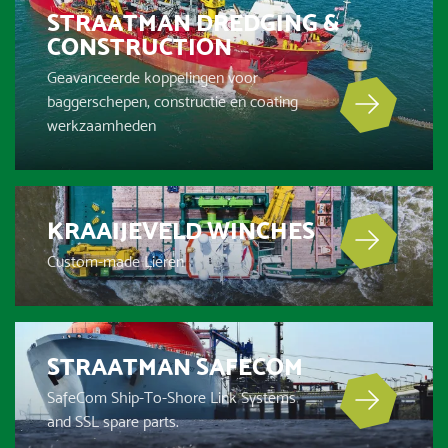
STRAATMAN DREDGING &
CONSTRUCTION
Geavanceerde koppelingen voor
baggerschepen, constructie en coating
werkzaamheden
KRAAIJEVELD WINCHES
Custom-made Lieren
STRAATMAN SAFECOM
SafeCom Ship-To-Shore Link Systems
and SSL spare parts.